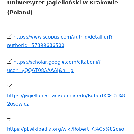
Uniwersytet Jagielloński w Krakowie
(Poland)
https://www.scopus.com/authid/detail.uri?
authorId=57399686500
https://scholar.google.com/citations?
user=yQQ6T08AAAAJ&hl=pl
https://jagiellonian.academia.edu/RobertK%C5%8
2osowicz
https://pl.wikipedia.org/wiki/Robert_K%C5%82oso