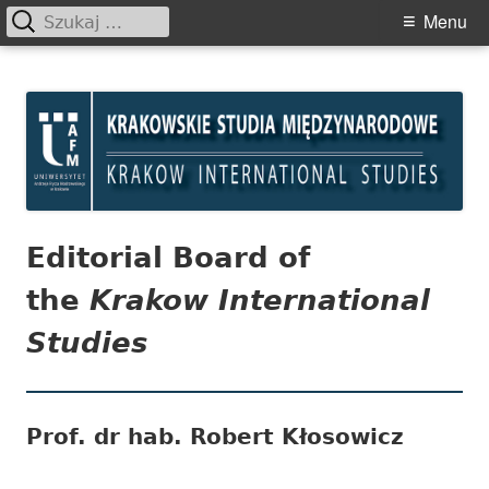
Szukaj:
Primary
Menu
Menu
Skip
Krakowskie Studia
to
Międzynarodowe
content
Editorial Board of
the
Krakow International
Studies
Prof. dr hab. Robert Kłosowicz