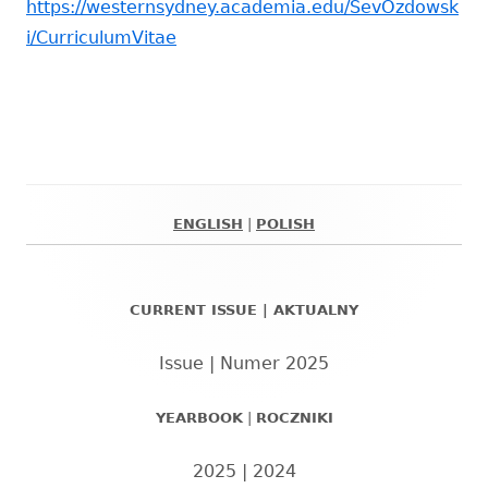
https://westernsydney.academia.edu/SevOzdowsk
i/CurriculumVitae
ENGLISH
|
POLISH
Główny
panel
CURRENT ISSUE | AKTUALNY
boczny
Issue | Numer 2025
YEARBOOK
|
ROCZNIKI
2025
|
2024