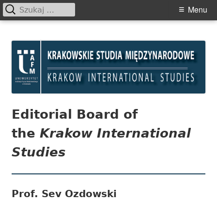
Szukaj:
Primary
Menu
Menu
Skip
Krakowskie Studia
to
Międzynarodowe
content
Editorial Board of
the
Krakow International
Studies
Prof. Sev Ozdowski