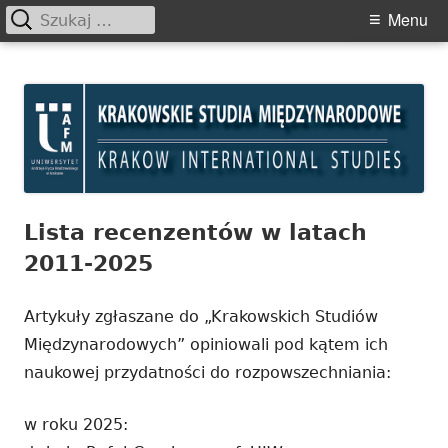
Szukaj:
Primary
Menu
Menu
Skip
Krakowskie Studia
to
Międzynarodowe
content
Lista recenzentów w latach
2011-2025
Artykuły zgłaszane do „Krakowskich Studiów
Międzynarodowych” opiniowali pod kątem ich
naukowej przydatności do rozpowszechniania:
w roku 2025: