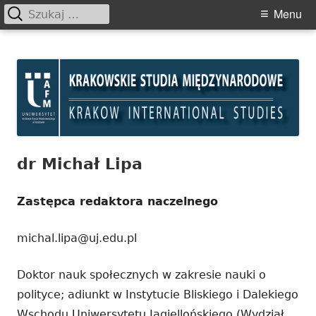
Szukaj:
Primary
Menu
Menu
Skip
Krakowskie Studia
to
Międzynarodowe
content
dr Michał Lipa
Zastępca redaktora naczelnego
michal.lipa@uj.edu.pl
Doktor nauk społecznych w zakresie nauki o
polityce; adiunkt w Instytucie Bliskiego i Dalekiego
Wschodu Uniwersytetu Jagiellońskiego (Wydział