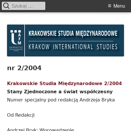
Szukaj:
Primary
Menu
Menu
Skip
Krakowskie Studia
to
Międzynarodowe
content
nr 2/2004
Krakowskie Studia Międzynarodowe 2/2004
Stany Zjednoczone a świat współczesny
Numer specjalny pod redakcją Andrzeja Bryka
Od Redakcji
Andrzej Bryk: Wprowadzenie