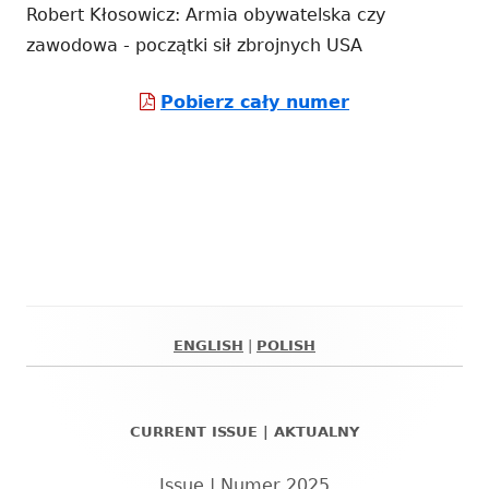
Robert Kłosowicz: Armia obywatelska czy
zawodowa - początki sił zbrojnych USA
Strona
Pobierz cały numer
otwiera
się
w
nowym
oknie
ENGLISH
|
POLISH
Główny
panel
CURRENT ISSUE | AKTUALNY
boczny
Issue | Numer 2025