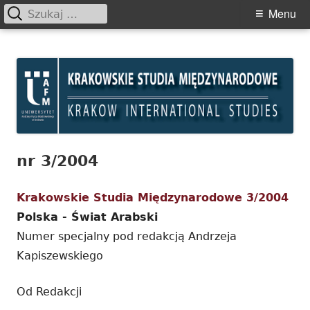
Szukaj:
Primary
Menu
Menu
Skip
Krakowskie Studia
to
Międzynarodowe
content
nr 3/2004
Krakowskie Studia Międzynarodowe 3/2004
Polska - Świat Arabski
Numer specjalny pod redakcją Andrzeja
Kapiszewskiego
Od Redakcji