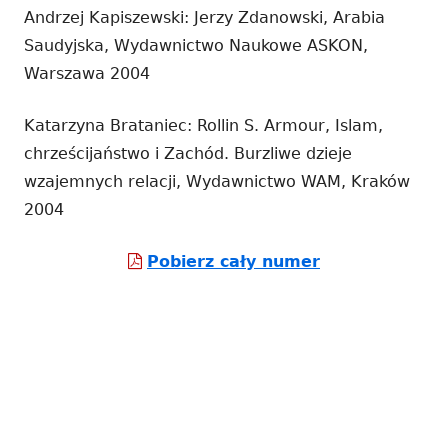
Andrzej Kapiszewski: Jerzy Zdanowski, Arabia
Saudyjska, Wydawnictwo Naukowe ASKON,
Warszawa 2004
Katarzyna Brataniec: Rollin S. Armour, Islam,
chrześcijaństwo i Zachód. Burzliwe dzieje
wzajemnych relacji, Wydawnictwo WAM, Kraków
2004
Strona
Pobierz cały numer
otwiera
się
w
nowym
oknie