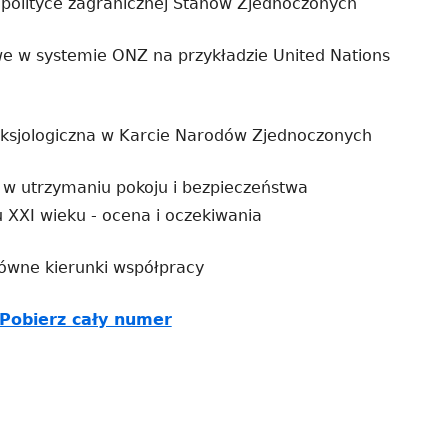
polityce zagranicznej Stanów Zjednoczonych
e w systemie ONZ na przykładzie United Nations
aksjologiczna w Karcie Narodów Zjednoczonych
 w utrzymaniu pokoju i bezpieczeństwa
XXI wieku - ocena i oczekiwania
łówne kierunki współpracy
Strona
Pobierz cały numer
otwiera
się
w
nowym