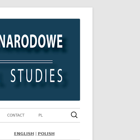
Szukaj:
CONTACT
PL
ENGLISH
|
POLISH
ówny