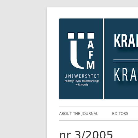
Skip
Krakowskie Studia
to
content
Primary
ABOUT THE JOURNAL
EDITORS
Menu
nr 3/2005