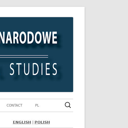
Szukaj:
CONTACT
PL
ENGLISH
|
POLISH
ówny