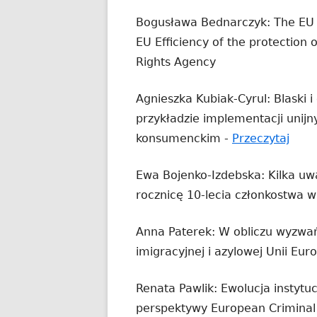
Bogusława Bednarczyk: The EU 
EU Efficiency of the protection
Rights Agency
Agnieszka Kubiak-Cyrul: Blaski i
przykładzie implementacji unijn
Stro
konsumenckim -
Przeczytaj
otwi
Ewa Bojenko-Izdebska: Kilka uwa
się
rocznicę 10-lecia członkostwa 
w
now
Anna Paterek: W obliczu wyzwań
okni
imigracyjnej i azylowej Unii Euro
Renata Pawlik: Ewolucja instytu
perspektywy European Criminal