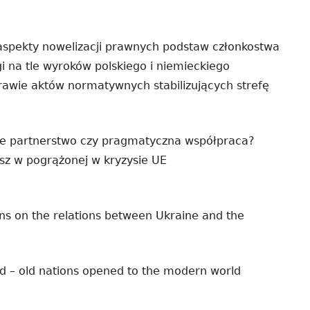
spekty nowelizacji prawnych podstaw członkostwa
gi na tle wyroków polskiego i niemieckiego
rawie aktów normatywnych stabilizujących strefę
ne partnerstwo czy pragmatyczna współpraca?
usz w pogrążonej w kryzysie UE
ons on the relations between Ukraine and the
nd – old nations opened to the modern world