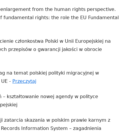
enlargement from the human rights perspective.
 of fundamental rights: the role the EU Fundamental
 cienie członkostwa Polski w Unii Europejskiej na
ych przepisów o gwarancji jakości w obrocie
na
era
g na temat polskiej polityki migracyjnej w
Strona
w UE -
Przeczytaj
otwiera
ym
 – kształtowanie nowej agendy w polityce
się
e
pejskiej
w
nowym
cji zatarcia skazania w polskim prawie karnym z
oknie
 Records Information System – zagadnienia