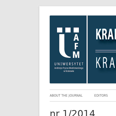
Skip
Krakowskie Studia
to
content
Primary
ABOUT THE JOURNAL
EDITORS
Menu
nr 1/2014