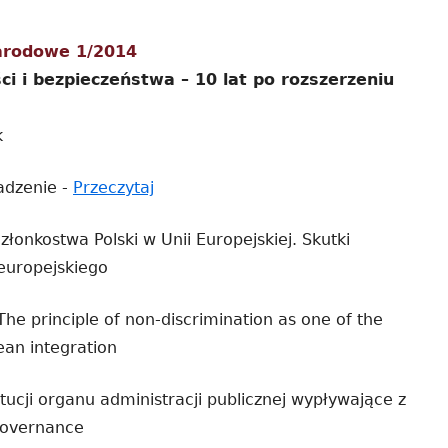
pa
arodowe 1/2014
bo
ci i bezpieczeństwa – 10 lat po rozszerzeniu
k
Strona
dzenie -
Przeczytaj
otwiera
łonkostwa Polski w Unii Europejskiej. Skutki
się
 europejskiego
w
nowym
e principle of non-discrimination as one of the
oknie
ean integration
tucji organu administracji publicznej wypływające z
 governance