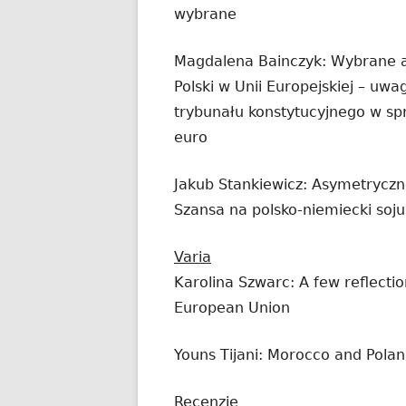
wybrane
Magdalena Bainczyk: Wybrane a
Polski w Unii Europejskiej – uwa
trybunału konstytucyjnego w sp
euro
Jakub Stankiewicz: Asymetrycz
Szansa na polsko-niemiecki soj
Varia
Karolina Szwarc: A few reflecti
European Union
Youns Tijani: Morocco and Pola
Recenzje