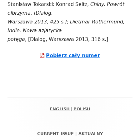
Stanisław Tokarski: Konrad Seitz,
Chiny. Powrót
olbrzyma, [Dialog,
Warszawa 2013, 425 s.]; Dietmar Rothermund,
Indie. Nowa azjatycka
potęga
, [Dialog, Warszawa 2013, 316 s.]
Strona
Pobierz cały numer
otwiera
się
w
nowym
oknie
ENGLISH
|
POLISH
Główny
panel
CURRENT ISSUE | AKTUALNY
boczny