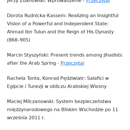
Strona
Jerzy Zdanowski: Wprowadzenie -
Przeczytaj
otwiera
Dorota Rudnicka-Kassem: Realizing an Insightful
się
Vision of a Powerful and Independent State:
w
Ahmad Ibn Tulun and the Reign of His Dynasty
nowym
(868–905)
oknie
Marcin Styszyński: Present trends among jihadists
Strona
after the Arab Spring -
Przeczytaj
otwiera
Rachela Tonta, Konrad Pędziwiatr: Salafici w
się
Egipcie i Tunezji w obliczu Arabskiej Wiosny
w
nowym
Maciej Milczanowski: System bezpieczeństwa
oknie
międzynarodowego na Bliskim Wschodzie po 11
września 2011 r.