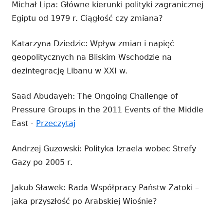
Michał Lipa: Główne kierunki polityki zagranicznej
Egiptu od 1979 r. Ciągłość czy zmiana?
Katarzyna Dziedzic: Wpływ zmian i napięć
geopolitycznych na Bliskim Wschodzie na
dezintegrację Libanu w XXI w.
Saad Abudayeh: The Ongoing Challenge of
Pressure Groups in the 2011 Events of the Middle
Strona
East -
Przeczytaj
otwiera
Andrzej Guzowski: Polityka Izraela wobec Strefy
się
Gazy po 2005 r.
w
nowym
Jakub Sławek: Rada Współpracy Państw Zatoki –
oknie
jaka przyszłość po Arabskiej Wiośnie?