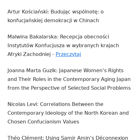
Artur Kościański: Budując wspólnotę: o
konfucjańskiej demokracji w Chinach
Malwina Bakalarska: Recepcja obecności
Instytutów Konfucjusza w wybranych krajach
Strona
Afryki Zachodniej -
Przeczytaj
otwiera
Joanna Marta Guzik: Japanese Women’s Rights
się
and Their Roles in the Contemporary Aging Japan
w
from the Perspective of Selected Social Problems
nowym
oknie
Nicolas Levi: Correlations Between the
Contemporary Ideology of the North Korean and
Chosen Confucianism Values
Théo Clément: Using Samir Amin’s Déconnexion