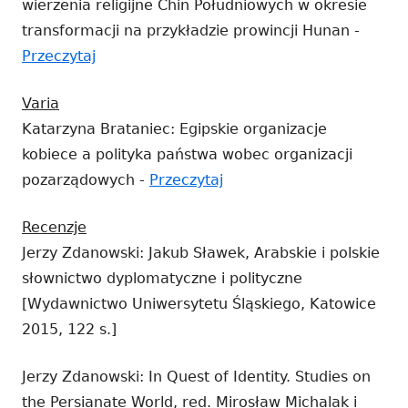
wierzenia religijne Chin Południowych w okresie
nowy
transformacji na przykładzie prowincji Hunan -
oknie
Strona
Przeczytaj
otwiera
Varia
się
Katarzyna Brataniec: Egipskie organizacje
w
kobiece a polityka państwa wobec organizacji
nowym
Strona
pozarządowych -
Przeczytaj
oknie
otwiera
Recenzje
się
Jerzy Zdanowski: Jakub Sławek, Arabskie i polskie
w
słownictwo dyplomatyczne i polityczne
nowym
[Wydawnictwo Uniwersytetu Śląskiego, Katowice
oknie
2015, 122 s.]
Jerzy Zdanowski: In Quest of Identity. Studies on
the Persianate World, red. Mirosław Michalak i