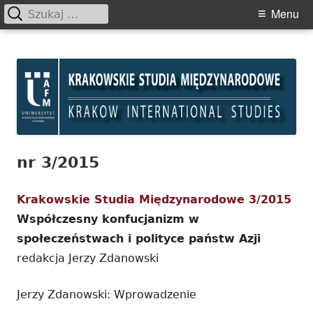
Szukaj:
Primary
Menu
Menu
Skip
Krakowskie Studia
to
Międzynarodowe
content
nr 3/2015
Krakowskie Studia Międzynarodowe 3/2015
Współczesny konfucjanizm w
społeczeństwach i polityce państw Azji
redakcja Jerzy Zdanowski
Jerzy Zdanowski: Wprowadzenie