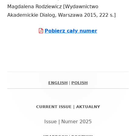
Magdalena Rodziewicz [Wydawnictwo
Akademickie Dialog, Warszawa 2015, 222 s.]
Strona
Pobierz cały numer
otwiera
się
w
nowym
oknie
ENGLISH
|
POLISH
Główny
panel
CURRENT ISSUE | AKTUALNY
boczny
Issue | Numer 2025