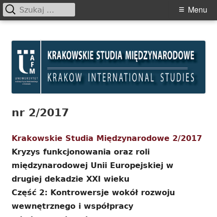
Szukaj:
Primary
Menu
Menu
Skip
Krakowskie Studia
to
Międzynarodowe
content
nr 2/2017
Krakowskie Studia Międzynarodowe 2/2017
Kryzys funkcjonowania oraz roli
międzynarodowej Unii Europejskiej w
drugiej dekadzie XXI wieku
Część 2: Kontrowersje wokół rozwoju
wewnętrznego i współpracy