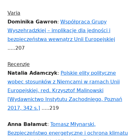
się
oknie
Varia
w
Dominika Gawron
:
Współpraca Grupy
nowy
Wyszehradzkiej – implikacje dla jedności i
oknie
Strona
bezpieczeństwa wewnątrz Unii Europejskiej
otwiera
.....207
się
Recenzje
w
Natalia Adamczyk
:
Polskie elity polityczne
nowym
wobec stosunków z Niemcami w ramach Unii
oknie
Europejskiej, red. Krzysztof Malinowski
[Wydawnictwo Instytutu Zachodniego, Poznań
Strona
2017, 342 s.]
.....219
otwiera
Anna Bałamut
:
Tomasz Młynarski,
się
Bezpieczeństwo energetyczne i ochrona klimatu
w