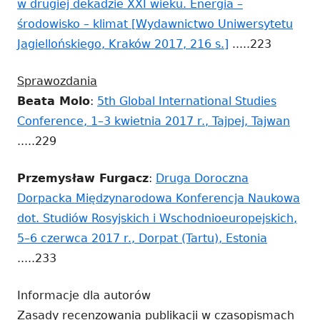
w drugiej dekadzie XXI wieku. Energia –
nowym
środowisko – klimat [Wydawnictwo Uniwersytetu
oknie
Strona
Jagiellońskiego, Kraków 2017, 216 s.]
.....223
otwiera
Sprawozdania
się
Beata Molo
:
5th Global International Studies
w
Stro
Conference, 1–3 kwietnia 2017 r., Tajpej, Tajwan
nowym
otwie
.....229
oknie
się
Przemysław Furgacz
:
Druga Doroczna
w
Dorpacka Międzynarodowa Konferencja Naukowa
now
dot. Studiów Rosyjskich i Wschodnioeuropejskich,
oknie
Strona
5–6 czerwca 2017 r., Dorpat (Tartu), Estonia
otwiera
.....233
się
Informacje dla autorów
w
Zasady recenzowania publikacji w czasopismach
nowym