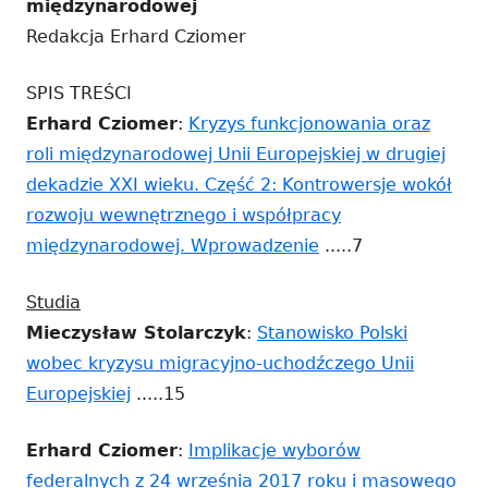
międzynarodowej
Redakcja Erhard Cziomer
SPIS TREŚCI
Erhard Cziomer
:
Kryzys funkcjonowania oraz
roli międzynarodowej Unii Europejskiej w drugiej
dekadzie XXI wieku. Część 2: Kontrowersje wokół
rozwoju wewnętrznego i współpracy
Strona
międzynarodowej. Wprowadzenie
.....7
otwiera
Studia
się
Mieczysław Stolarczyk
:
Stanowisko Polski
w
wobec kryzysu migracyjno-uchodźczego Unii
nowym
Strona
Europejskiej
.....15
oknie
otwiera
Erhard Cziomer
:
Implikacje wyborów
się
federalnych z 24 września 2017 roku i masowego
w