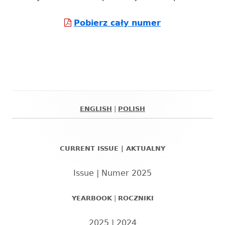
oknie
Strona
Pobierz cały numer
otwiera
się
w
nowym
oknie
ENGLISH
|
POLISH
Główny
panel
CURRENT ISSUE | AKTUALNY
boczny
Issue | Numer 2025
YEARBOOK
|
ROCZNIKI
2025
|
2024