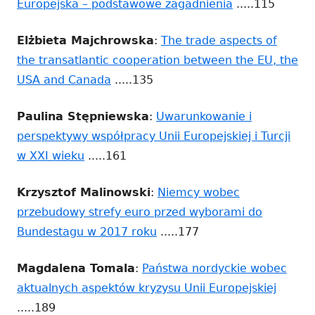
Strona
Europejska – podstawowe zagadnienia
.....115
nowym
otwiera
oknie
Elżbieta Majchrowska
:
The trade aspects of
się
the transatlantic cooperation between the EU, the
w
Strona
USA and Canada
.....135
nowym
otwiera
oknie
Paulina Stępniewska
:
Uwarunkowanie i
się
perspektywy współpracy Unii Europejskiej i Turcji
w
Strona
w XXI wieku
.....161
nowym
otwiera
oknie
Krzysztof Malinowski
:
Niemcy wobec
się
przebudowy strefy euro przed wyborami do
w
Strona
Bundestagu w 2017 roku
.....177
nowym
otwiera
oknie
Magdalena Tomala
:
Państwa nordyckie wobec
się
Strona
aktualnych aspektów kryzysu Unii Europejskiej
w
otwier
.....189
nowym