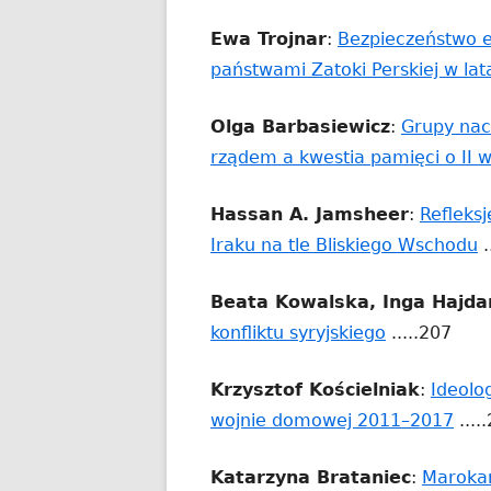
otwiera
Ewa Trojnar
:
Bezpieczeństwo e
się
państwami Zatoki Perskiej w l
w
nowym
Olga Barbasiewicz
:
Grupy nac
oknie
rządem a kwestia pamięci o II w
Hassan A. Jamsheer
:
Refleks
S
Iraku na tle Bliskiego Wschodu
.
o
Beata Kowalska, Inga Hajda
s
Strona
konfliktu syryjskiego
.....207
w
otwiera
n
Krzysztof Kościelniak
:
Ideolo
się
o
Str
wojnie domowej 2011–2017
....
w
otwi
nowym
Katarzyna Brataniec
:
Marokań
się
oknie