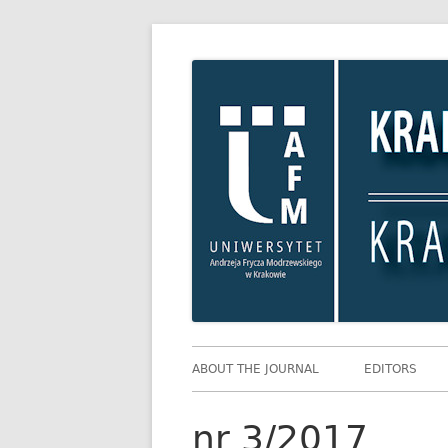
Skip
Krakowskie Studia
to
content
Primary
ABOUT THE JOURNAL
EDITORS
Menu
nr 3/2017