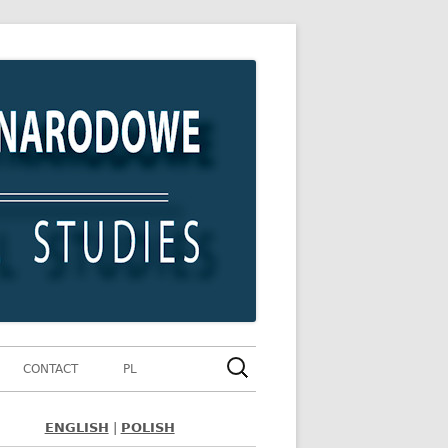
Szukaj:
CONTACT
PL
ENGLISH
|
POLISH
ówny