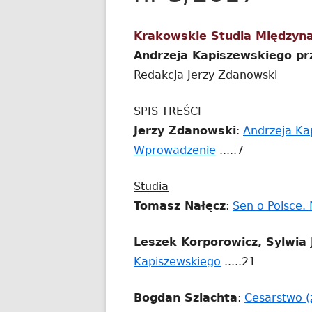
Krakowskie Studia Międzyn
Andrzeja Kapiszewskiego pr
Redakcja Jerzy Zdanowski
SPIS TREŚCI
Jerzy Zdanowski
:
Andrzeja Ka
Strona
Wprowadzenie
.....7
otwiera
Studia
się
Tomasz Nałęcz
:
Sen o Polsce. 
w
nowym
Leszek Korporowicz, Sylwia 
oknie
Strona
Kapiszewskiego
.....21
otwiera
Bogdan Szlachta
:
Cesarstwo (
się