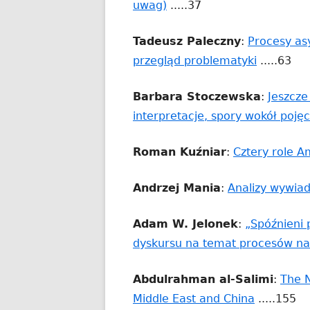
Strona
uwag)
.....37
w
otwiera
nowym
Tadeusz Paleczny
:
Procesy asy
się
oknie
Strona
przegląd problematyki
.....63
w
otwiera
nowym
Barbara Stoczewska
:
Jeszcze
się
oknie
interpretacje, spory wokół pojęc
w
nowym
Roman Kuźniar
:
Cztery role A
oknie
Andrzej Mania
:
Analizy wywia
Adam W. Jelonek
:
„Spóźnieni 
dyskursu na temat procesów na
Abdulrahman al-Salimi
:
The 
Strona
Middle East and China
.....155