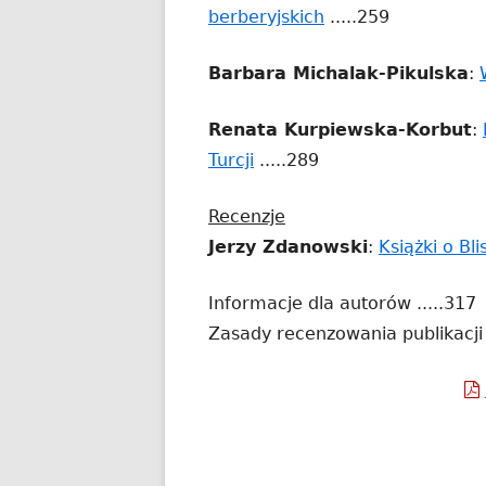
Strona
berberyjskich
.....259
w
otwiera
now
Barbara Michalak-Pikulska
:
się
okni
w
Renata Kurpiewska-Korbut
:
nowym
Strona
Turcji
.....289
oknie
otwiera
Recenzje
się
Jerzy Zdanowski
:
Książki o Bl
w
nowym
Informacje dla autorów .....317
oknie
Zasady recenzowania publikacji