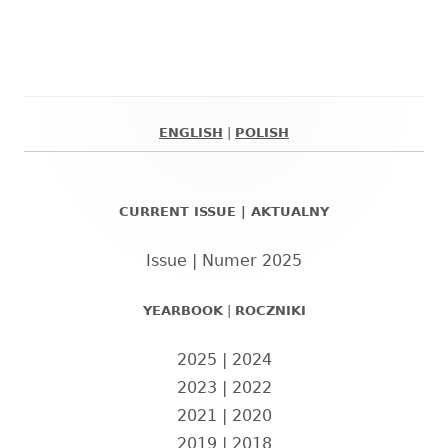
się
w
nowym
oknie
ENGLISH
|
POLISH
Główny
panel
CURRENT ISSUE | AKTUALNY
boczny
Issue | Numer 2025
YEARBOOK
|
ROCZNIKI
2025
|
2024
2023
|
2022
2021
|
2020
2019
|
2018