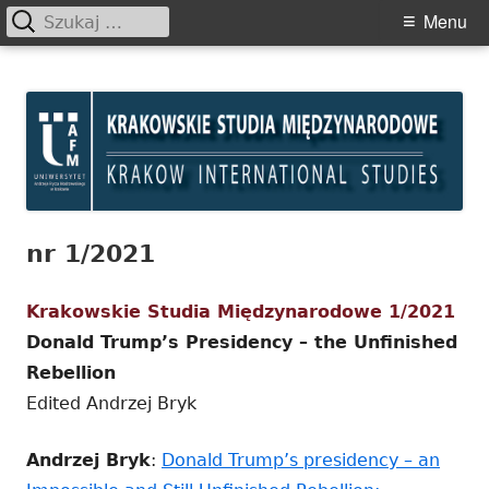
Szukaj:
Primary
Menu
Menu
Skip
Krakowskie Studia
to
Międzynarodowe
content
nr 1/2021
Krakowskie Studia Międzynarodowe 1/2021
Donald Trump’s Presidency – the Unfinished
Rebellion
Edited Andrzej Bryk
Andrzej Bryk
:
Donald Trump’s presidency – an