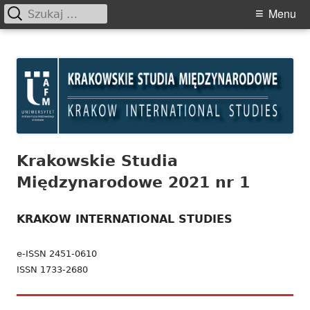
Szukaj:
Primary
Menu
Menu
Skip
Krakowskie Studia
to
Międzynarodowe
content
Krakowskie Studia
Międzynarodowe 2021 nr 1
KRAKOW INTERNATIONAL STUDIES
e-ISSN 2451-0610
ISSN 1733-2680