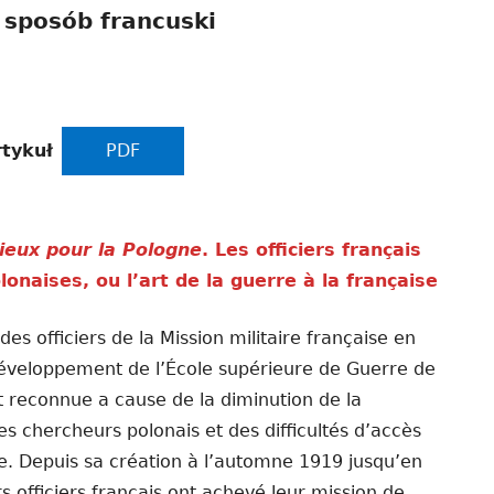
 sposób francuski
rtykuł
PDF
rieux pour la Pologne
. Les officiers français
lonaises, ou l’art de la guerre à la française
es officiers de la Mission militaire française en
développement de l’École supérieure de Guerre de
 reconnue a cause de la diminution de la
s chercheurs polonais et des difficultés d’accès
ce. Depuis sa création à l’automne 1919 jusqu’en
rs officiers français ont achevé leur mission de