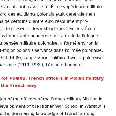
rançais ont travaillé à l’École supérieure militaire
gard des étudiants polonais était généralement
as de certains d’entre eux, résolument pro-
es de présence des instructeurs français, École
lus importante académie militaire de la Pologne
a pensée militaire polonaise, a formé environ la
tat-major polonais servants dans l’armée polonaise.
18–1939), coopération militaire franco-polonaise,
Varsovie (1919–1939), Légion d’honneur
s for Poland
. French officers in Polish military
n the French way
on of the officers of the French Military Mission in
 development of the Higher War School in Warsaw is
e to the decreasing knowledge of French among