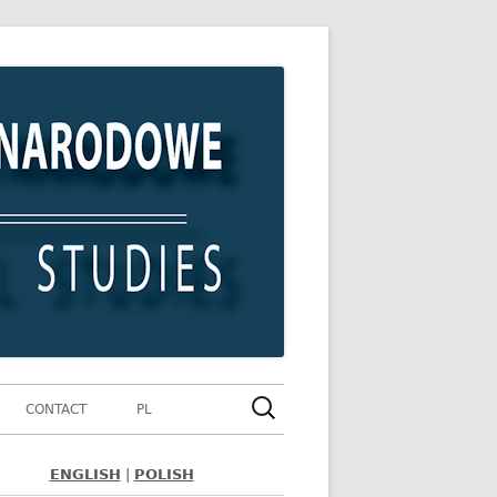
Szukaj:
CONTACT
PL
ENGLISH
|
POLISH
ówny