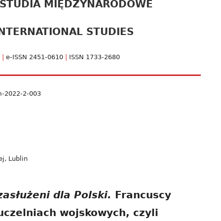
 STUDIA MIĘDZYNARODOWE
pa
NTERNATIONAL STUDIES
bo
2
|
e-ISSN 2451-0610
|
ISSN 1733-2680
m-2022-2-003
j, Lublin
zasłużeni dla Polski.
Francuscy
uczelniach wojskowych, czyli