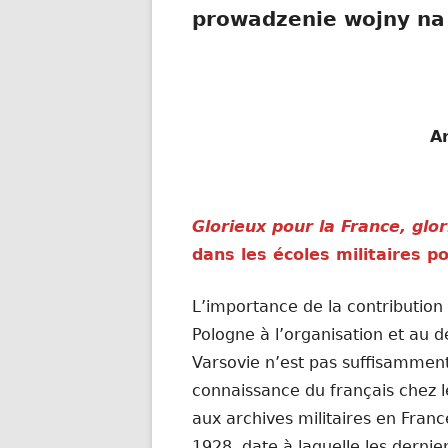
prowadzenie wojny na
A
Glorieux pour la France, glo
dans les écoles militaires po
L’importance de la contribution d
Pologne à l’organisation et au 
Varsovie n’est pas suffisamment
connaissance du français chez le
aux archives militaires en Fran
1928, date à laquelle les dernie