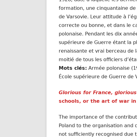
formation, une cinquantaine de F
de Varsovie. Leur attitude à l’é
correcte ou bonne, et dans le c
polonaise. Pendant les dix anné
supérieure de Guerre étant la p
renaissante et vrai berceau de l
moitié de tous les officiers d’é
Mots clés:
Armée polonaise (19
École supérieure de Guerre de 
Glorious for France, gloriou
schools, or the art of war i
The importance of the contributi
Poland to the organisation and
not sufficiently recognised du