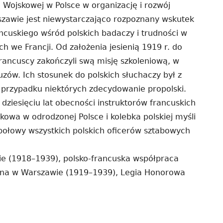
i Wojskowej w Polsce w organizację i rozwój
zawie jest niewystarczająco rozpoznany wskutek
ncuskiego wśród polskich badaczy i trudności w
 we Francji. Od założenia jesienią 1919 r. do
francuscy zakończyli swą misję szkoleniową, w
zów. Ich stosunek do polskich słuchaczy był z
 przypadku niektórych zdecydowanie propolski.
ziesięciu lat obecności instruktorów francuskich
skowa w odrodzonej Polsce i kolebka polskiej myśli
ołowy wszystkich polskich oficerów sztabowych
ie (1918–1939), polsko-francuska współpraca
nna w Warszawie (1919–1939), Legia Honorowa