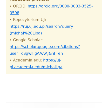
• ORCID:
https://orcid.org/0000-0003-3525-
0598
• Repozytorium UJ:
https://ruj.uj.edu.pl/search?query=
(michał%20Lipa)
• Google Scholar:
https://scholar.google.com/citations?
user=cSgwlFgAAAAJ&hl=en
• Academia.edu:
https://uj-
pl.academia.edu/michallipa