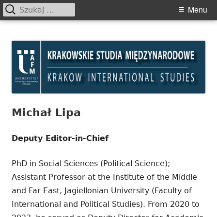
Szukaj:
Primary
Menu
Menu
Skip
Krakowskie Studia
to
Międzynarodowe
content
Michał Lipa
Deputy Editor-in-Chief
PhD in Social Sciences (Political Science);
Assistant Professor at the Institute of the Middle
and Far East, Jagiellonian University (Faculty of
International and Political Studies). From 2020 to