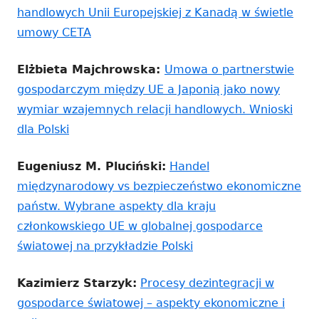
handlowych Unii Europejskiej z Kanadą w świetle
umowy CETA
Elżbieta Majchrowska:
Umowa o partnerstwie
gospodarczym między UE a Japonią jako nowy
wymiar wzajemnych relacji handlowych. Wnioski
dla Polski
Eugeniusz M. Pluciński:
Handel
międzynarodowy vs bezpieczeństwo ekonomiczne
państw. Wybrane aspekty dla kraju
członkowskiego UE w globalnej gospodarce
światowej na przykładzie Polski
Kazimierz Starzyk:
Procesy dezintegracji w
gospodarce światowej – aspekty ekonomiczne i