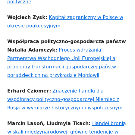
polityczne
Wojciech Zysk:
Kapitał zagraniczny w Polsce w
okresie poakcesyjnym
Współpraca polityczno-gospodarcza państw
Natalia Adamczyk:
Proces wdrażania
Partnerstwa Wschodniego Unii Europejskiej a
problemy transformacji gospodarczej państw
poradzieckich na przykładzie Mołdawii
Erhard Cziomer:
Znaczenie handlu dla
współpracy polityczno-gospodarczej Niemiec z
Rosją w wymiarze historycznym i współczesnym
Marcin Lasoń, Liudmyla Tkach:
Handel bronią
w skali międzynarodowej: główne tendencje w