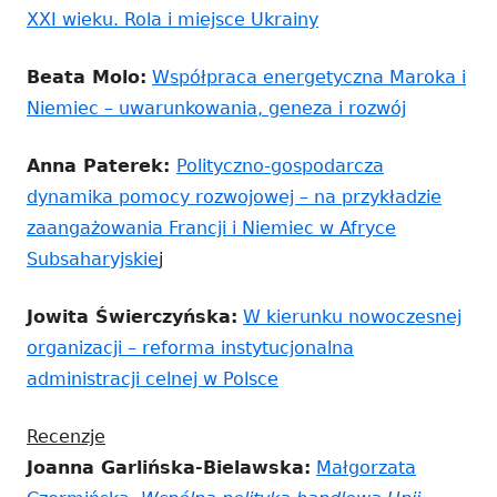
XXI wieku. Rola i miejsce Ukrainy
Beata Molo:
Współpraca energetyczna Maroka i
Niemiec – uwarunkowania, geneza i rozwój
Anna Paterek:
Polityczno-gospodarcza
dynamika pomocy rozwojowej – na przykładzie
zaangażowania Francji i Niemiec w Afryce
Subsaharyjskie
j
Jowita Świerczyńska:
W kierunku nowoczesnej
organizacji – reforma instytucjonalna
administracji celnej w Polsce
Recenzje
Joanna Garlińska-Bielawska:
Małgorzata