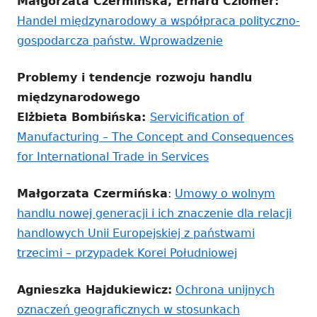
Małgorzata Czermińska, Erhard Cziomer:
Handel międzynarodowy a współpraca polityczno-
Strona
gospodarcza państw. Wprowadzenie
otwiera
Problemy i tendencje rozwoju handlu
się
międzynarodowego
w
Elżbieta Bombińska:
Servicification of
nowym
Manufacturing – The Concept and Consequences
oknie
for International Trade in Services
Małgorzata Czermińska
:
Umowy o wolnym
handlu nowej generacji i ich znaczenie dla relacji
handlowych Unii Europejskiej z państwami
trzecimi – przypadek Korei Południowej
Agnieszka Hajdukiewicz:
Ochrona unijnych
oznaczeń geograficznych w stosunkach