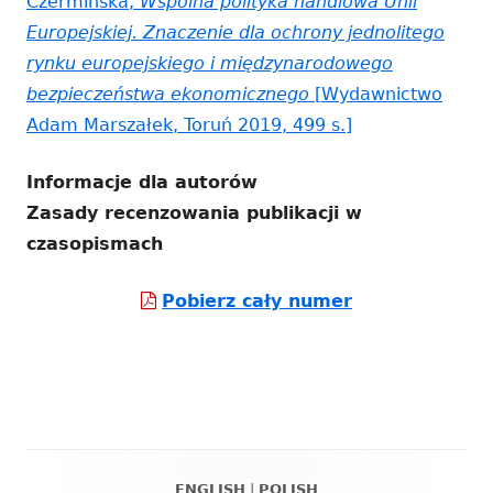
Czermińska,
Wspólna polityka handlowa Unii
Europejskiej. Znaczenie dla ochrony jednolitego
rynku europejskiego i międzynarodowego
bezpieczeństwa ekonomicznego
[Wydawnictwo
Adam Marszałek, Toruń 2019, 499 s.]
Informacje dla autorów
Zasady recenzowania publikacji w
czasopismach
Strona
Pobierz cały numer
otwiera
się
w
nowym
oknie
ENGLISH
|
POLISH