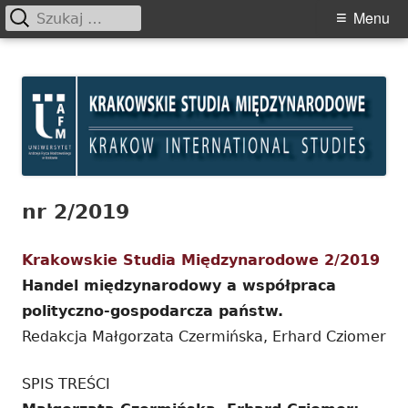
Szukaj:
Primary
Menu
Menu
Skip
Krakowskie Studia
to
Międzynarodowe
content
nr 2/2019
Krakowskie Studia Międzynarodowe 2/2019
Handel międzynarodowy a współpraca
polityczno-gospodarcza państw.
Redakcja Małgorzata Czermińska, Erhard Cziomer
SPIS TREŚCI