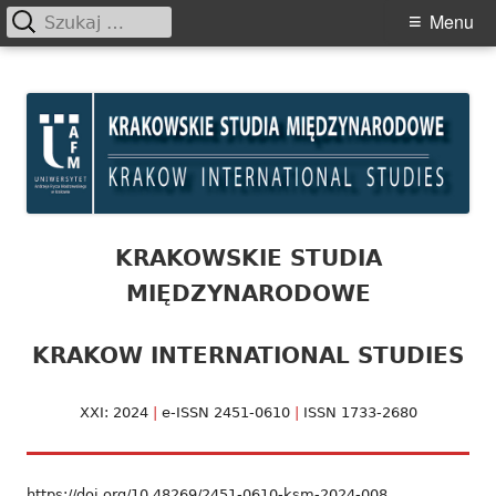
Szukaj:
Primary
Menu
Menu
Skip
Krakowskie Studia
to
Międzynarodowe
content
KRAKOWSKIE STUDIA
MIĘDZYNARODOWE
KRAKOW INTERNATIONAL STUDIES
XXI: 2024
|
e-ISSN 2451-0610
|
ISSN 1733-2680
https://doi.org/10.48269/2451-0610-ksm-2024-008