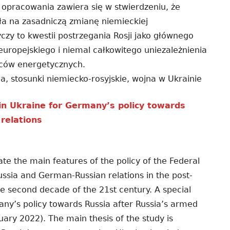
a opracowania zawiera się w stwierdzeniu, że
ła na zasadniczą zmianę niemieckiej
yczy to kwestii postrzegania Rosji jako głównego
uropejskiego i niemal całkowitego uniezależnienia
wców energetycznych.
a, stosunki niemiecko-rosyjskie, wojna w Ukrainie
 in Ukraine for Germany’s policy towards
relations
cate the main features of the policy of the Federal
ssia and German-Russian relations in the post-
he second decade of the 21st century. A special
ny’s policy towards Russia after Russia’s armed
uary 2022). The main thesis of the study is