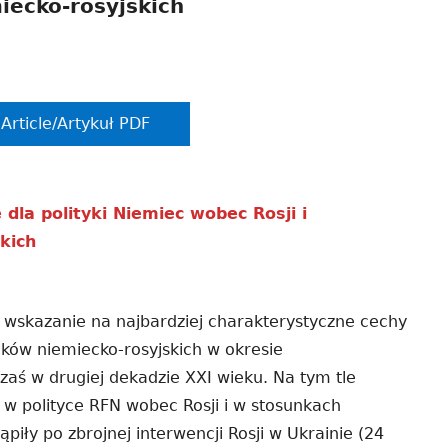
iecko-rosyjskich
Article/Artykuł PDF
 dla polityki Niemiec wobec Rosji i
kich
wskazanie na najbardziej charakterystyczne cechy
unków niemiecko-rosyjskich w okresie
aś w drugiej dekadzie XXI wieku. Na tym tle
 polityce RFN wobec Rosji i w stosunkach
ąpiły po zbrojnej interwencji Rosji w Ukrainie (24