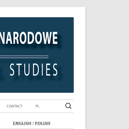
Szukaj:
CONTACT
PL
ENGLISH
|
POLISH
ówny