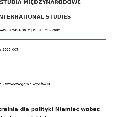
 STUDIA MIĘDZYNARODOWE
pa
NTERNATIONAL STUDIES
bo
e-ISSN 2451-0610
|
ISSN 1733-2680
sm-2025-005
enia Zawodowego we Wrocławiu
rainie dla polityki Niemiec wobec