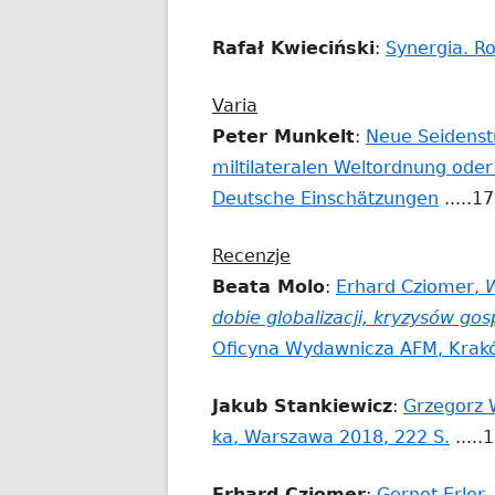
Rafał Kwieciński
:
Synergia. Ro
Varia
Peter Munkelt
:
Neue Seidenst
miltilateralen Weltordnung ode
Stron
Deutsche Einschätzungen
.....1
otwier
Recenzje
się
Beata Molo
:
Erhard Cziomer,
W
w
dobie globalizacji, kryzysów go
nowy
Oficyna Wydawnicza AFM, Krakó
oknie
Jakub Stankiewicz
:
Grzegorz 
Stro
ka, Warszawa 2018, 222 S.
.....
otwi
Erhard Cziomer
:
Gernot Erler