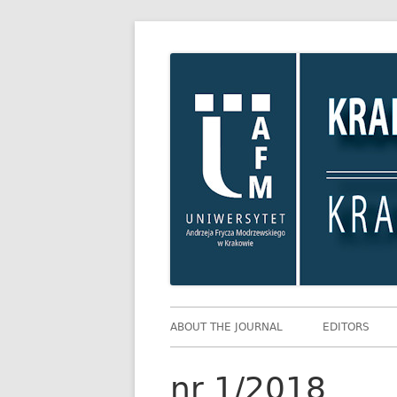
Skip
Krakowskie Studia
to
content
Primary
ABOUT THE JOURNAL
EDITORS
Menu
nr 1/2018