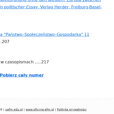
oknie
n politischer Essay
, Verlag Herder, Freiburg-Basel-
ym
e
ja "Państwo–Społeczeństwo–Gospodarka" 11
rona
..207
wiera
 w czasopismach .....217
wym
Strona
Pobierz cały numer
nie
otwiera
się
w
nowym
26 |
uafm.edu.pl
|
www.oficyna-afm.pl
|
Polityka prywatności
oknie