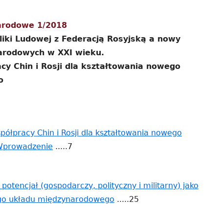
pa
arodowe 1/2018
bo
iki Ludowej z Federacją Rosyjską a nowy
rodowych w XXI wieku.
cy Chin i Rosji dla kształtowania nowego
o
półpracy Chin i Rosji dla kształtowania nowego
Strona
Wprowadzenie
.....7
otwiera
się
 potencjał (gospodarczy, polityczny i militarny) jako
w
Strona
ego układu międzynarodowego
.....25
nowym
otwiera
oknie