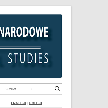
Szukaj:
CONTACT
PL
ENGLISH
|
POLISH
ówny