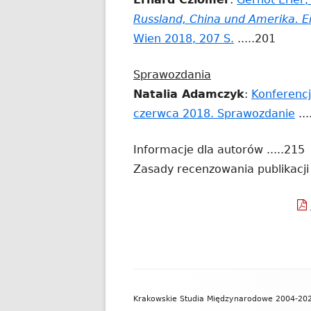
się
Russland, China und Amerika. Ei
w
Strona
Wien 2018, 207 S.
.....201
now
otwiera
okni
Sprawozdania
się
Natalia Adamczyk
:
Konferenc
w
St
czerwca 2018. Sprawozdanie
...
nowym
ot
oknie
Informacje dla autorów .....215
się
Zasady recenzowania publikacji
w
no
ok
Zawartość
Krakowskie Studia Międzynarodowe 2004-20
stopki