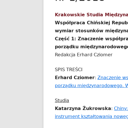
Krakowskie Studia Międzyn
Współpraca Chińskiej Republ
wymiar stosunków międzyna
Część 1: Znaczenie współpra
porządku międzynarodoweg
Redakcja Erhard Cziomer
SPIS TREŚCI
Erhard Cziomer
:
Znaczenie ws
porządku międzynarodowego. 
Studia
Katarzyna Żukrowska
:
Chiny:
instrument kształtowania now