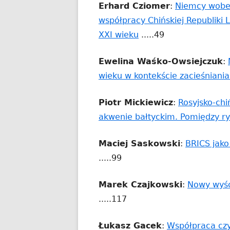
Erhard Cziomer
:
Niemcy wobec
współpracy Chińskiej Republiki 
Strona
XXI wieku
.....49
otwiera
Ewelina Waśko-Owsiejczuk
:
się
wieku w kontekście zacieśniania
w
nowym
Piotr Mickiewicz
:
Rosyjsko-ch
oknie
akwenie bałtyckim. Pomiędzy ry
Maciej Saskowski
:
BRICS jako
.....99
Marek Czajkowski
:
Nowy wyści
.....117
Łukasz Gacek
:
Współpraca czy 