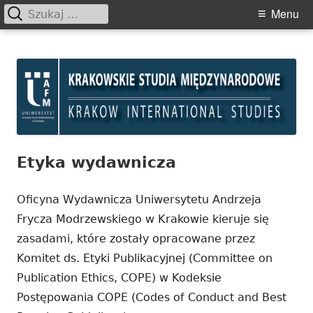
Szukaj:
Primary
Menu
Menu
Skip
Krakowskie Studia
to
Międzynarodowe
content
Etyka wydawnicza
Oficyna Wydawnicza Uniwersytetu Andrzeja
Frycza Modrzewskiego w Krakowie kieruje się
zasadami, które zostały opracowane przez
Komitet ds. Etyki Publikacyjnej (Committee on
Publication Ethics, COPE) w Kodeksie
Postępowania COPE (Codes of Conduct and Best